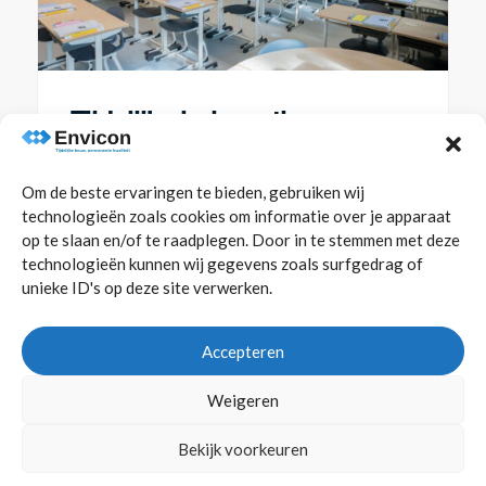
Tijdelijke huisvesting voor
Hilversumse
Schoolvereniging
Om de beste ervaringen te bieden, gebruiken wij
technologieën zoals cookies om informatie over je apparaat
aug 4, 2026
op te slaan en/of te raadplegen. Door in te stemmen met deze
Voor de Gemeente Hilversum realiseert
technologieën kunnen wij gegevens zoals surfgedrag of
Envicon de tijdelijke huisvesting voor de
unieke ID's op deze site verwerken.
Hilversumse Schoolvereniging (HSV). Tijdens
de renovatie van het...
Accepteren
Lees meer
Weigeren
Bekijk voorkeuren