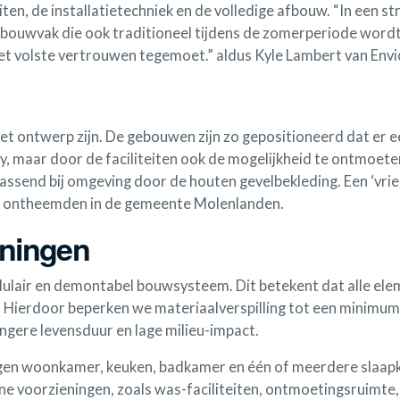
en, de installatietechniek en de volledige afbouw. “In een st
e bouwvak die ook traditioneel tijdens de zomerperiode wordt
et volste vertrouwen tegemoet.” aldus Kyle Lambert van Envi
et ontwerp zijn. De gebouwen zijn zo gepositioneerd dat er ee
 maar door de faciliteiten ook de mogelijkheid te ontmoeten 
assend bij omgeving door de houten gevelbekleding. Een ‘vriend
e ontheemden in de gemeente Molenlanden.
ningen
lair en demontabel bouwsysteem. Dit betekent dat alle ele
 Hierdoor beperken we materiaalverspilling tot een minimum. 
ngere levensduur en lage milieu-impact.
igen woonkamer, keuken, badkamer en één of meerdere slaapk
ne voorzieningen, zoals was-faciliteiten, ontmoetingsruimte, 