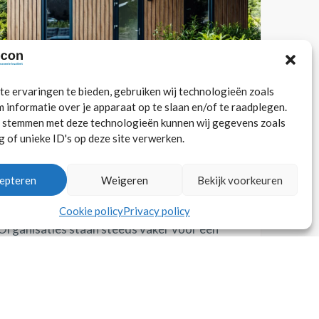
e ervaringen te bieden, gebruiken wij technologieën zoals
 informatie over je apparaat op te slaan en/of te raadplegen.
e stemmen met deze technologieën kunnen wij gegevens zoals
Blog: De voordelen van
 of unieke ID's op deze site verwerken.
modulair bouwen: snel, flexibel
en toekomstbestendig
epteren
Weigeren
Bekijk voorkeuren
mei 29, 2026
Cookie policy
Privacy policy
Organisaties staan steeds vaker voor een
uitdaging: hoe realiseer je snel tijdelijke
huisvesting, zonder in te leveren op
uitstraling en...