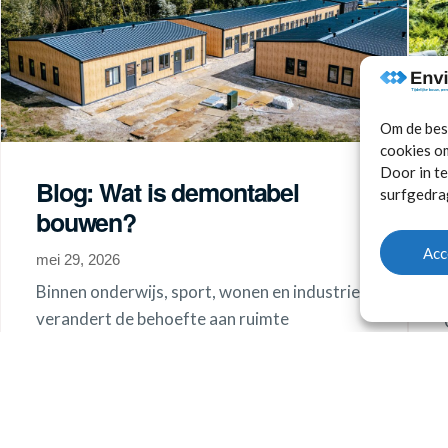
Om de best
cookies om
Door in t
Blog: Wat is demontabel
surfgedrag
bouwen?
Acc
mei 29, 2026
Binnen onderwijs, sport, wonen en industrie
verandert de behoefte aan ruimte
regelmatig. Denk aan extra noodlokalen bij
een groeiend aantal...
Lees meer