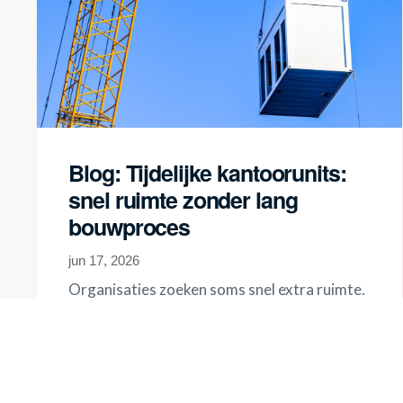
Blog: Tijdelijke kantoorunits:
snel ruimte zonder lang
bouwproces
jun 17, 2026
Organisaties zoeken soms snel extra ruimte.
Denk bijvoorbeeld aan een bouwplaats waar
een vergaderruimte nodig is, of een
onderwijsinstelling die...