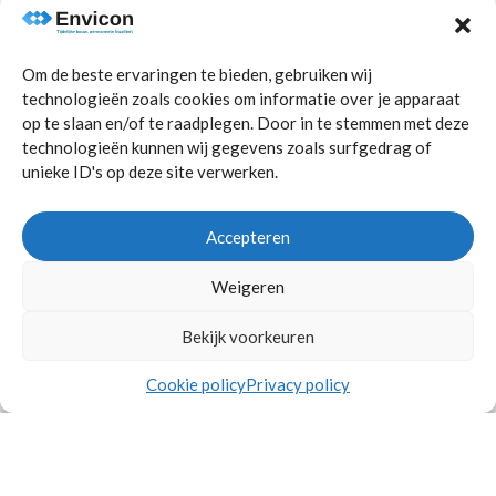
modulair bouwen: snel,
flexibel en
Om de beste ervaringen te bieden, gebruiken wij
toekomstbestendig
technologieën zoals cookies om informatie over je apparaat
op te slaan en/of te raadplegen. Door in te stemmen met deze
mei 29, 2026
technologieën kunnen wij gegevens zoals surfgedrag of
unieke ID's op deze site verwerken.
Organisaties staan steeds vaker voor een
uitdaging: hoe realiseer je snel tijdelijke
huisvesting, zonder in te leveren op uitstraling
Accepteren
en...
Weigeren
Lees meer
Bekijk voorkeuren
Cookie policy
Privacy policy