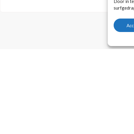
Door in t
surfgedrag
Acc
zoek naar een specialis
modulair bouwen?