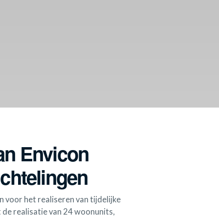
an Envicon
uchtelingen
or het realiseren van tijdelijke
 de realisatie van 24 woonunits,